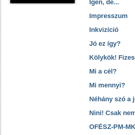
Igen, de...
Impresszum
Inkvizíció
Jó ez így?
Kölykök! Fizes
Mi a cél?
Mi mennyi?
Néhány szó a j
Nini! Csak ne
OFÉSZ-PM-MKM 