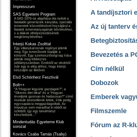
Impresszum
A tandíjsztori 
SAS Egyetemi Program
A SAS 1976-os alapítása óta nyitott a
fiatalabb generációk irányába, speciális
Az új tanterv é
ismeretek közvetítésével hozzájárul a
fiatalok ismeretanyagának bővítéséhez,
s a diákok elhelyezkedésének
megkönnyítéséhez.
Betegbiztosítá
Interjú Kokas Zsolttal
Egy villanykarosnak regénye jelenik
meg. Egy ismerősnek kiadják a
Bevezetés a P
könyvét. Egy szerkesztőségi tag írása
jelenik meg többezres
példányszámban. Ezekből az okokból
már egy is elég ahhoz, hogy interjú
Cím nélkül
készüljön az illetővel.
Első Schönherz Fesztivál
Dobozok
Bolt++
"A "Hogyan legyünk gazdagok?", a
"Sikeres élet titkai" és a "Hogyan
Emberek vagy
érveljünk gyorsan és hatásosan?" című
munkák bestsellerek lettek, íróik pedig
egycsapásra meggazdagodtak. Az
Impulzus sem maradhat ki ebből az
Filmszemle
üzletből, így egy tanulmányt
készítettünk..."
Mindentudás Egyeteme Klub
Fórum az R-kl
sorozat
Kovács Csaba Tamás (Tsaby)