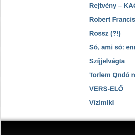
Rejtvény – KA
Robert Franci
Rossz (?!)
Só, ami só: en
Szíjjelvágta
Torlem Qndó n
VERS-ELŐ
Vízimiki