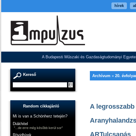
hírek
a
A Budapesti Műszaki és Gazdaságtudományi Egyetem V
Kereső
Archívum
»
20. évfoly
A legrosszabb 
Random cikkajánló
Mi is van a Schönherz tetején?
Aranyhalandz
Diákhitel
"...de erre még később kerül sor"
ARTulcsapás
Rövidhírek