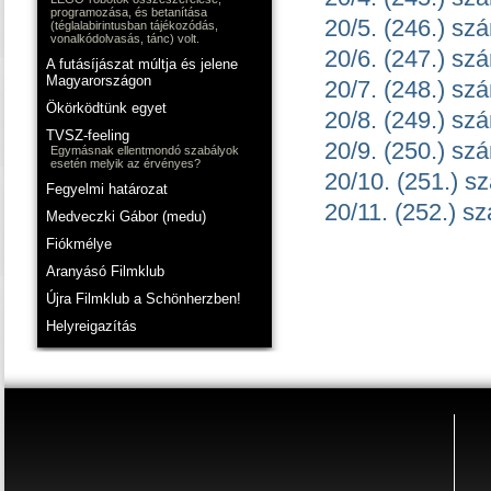
programozása, és betanítása
20/5. (246.) sz
(téglalabirintusban tájékozódás,
vonalkódolvasás, tánc) volt.
20/6. (247.) sz
A futásíjászat múltja és jelene
Magyarországon
20/7. (248.) sz
Ökörködtünk egyet
20/8. (249.) sz
TVSZ-feeling
20/9. (250.) sz
Egymásnak ellentmondó szabályok
esetén melyik az érvényes?
20/10. (251.) s
Fegyelmi határozat
20/11. (252.) s
Medveczki Gábor (medu)
Fiókmélye
Aranyásó Filmklub
Újra Filmklub a Schönherzben!
Helyreigazítás