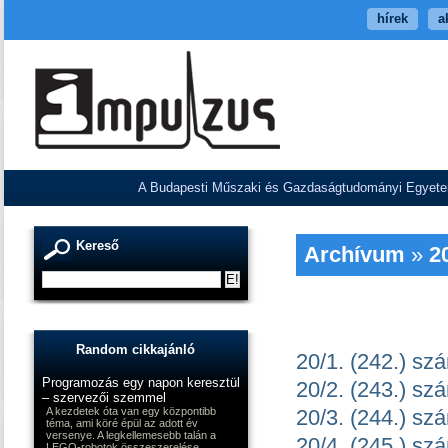
hírek
a
A Budapesti Műszaki és Gazdaságtudományi Egyetem V
Kereső
Archívum
»
2
Random cikkajánló
20/1. (242.) sz
Programozás egy napon keresztül
20/2. (243.) sz
– szervezői szemmel
A kezdetek óta van egy központibb
20/3. (244.) sz
téma, ami köré épül az adott év
versenye. A legkellemesebb talán a
20/4. (245.) sz
LEGO-robotok összeszerelése,