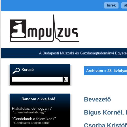
hírek
a
A Budapesti Műszaki és Gazdaságtudományi Egyetem V
Kereső
Archívum
»
28. évfoly
Bevezető
Random cikkajánló
Plakátolás, de hogyan!?
Bigus Kornél, 
"...nem kulturáltabb így"
"Gondolatok a fejem körül"
"Gondolatok a fejem körül"
Csorba Kristóf, 