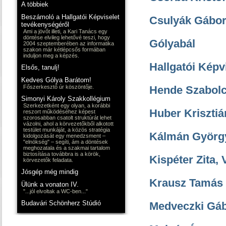
A többiek
Beszámoló a Hallgatói Képviselet
Csulyák Gábor 
tevékenységéről
Ami a jövőt illeti, a Kari Tanács egy
döntése elvileg lehetővé teszi, hogy
Gólyabál
2004 szeptemberében az informatika
szakon már kétlépcsős formában
induljon meg a képzés.
Hallgatói Képv
Elsős, tanulj!
Kedves Gólya Barátom!
Főszerkesztő úr köszöntője.
Hende Szabolcs 
Simonyi Károly Szakkollégium
Szerkezetként egy olyan, a korábbi
Huber Krisztiá
reszort működéséhez képest
szorosabban csatolt struktúrát lehet
vázolni, ahol a körvezetőkből alkotott
testület munkáját, a közös stratégia
Kálmán György (
kidolgozását egy menedzsment –
"elnökség" – segíti, ám a döntések
meghozatala és a szakmai tartalom
biztosítása továbbra is a körök,
Kispéter Zita, V
körvezetők feladata.
Jósgép még mindig
Krausz Tamás (
Ülünk a vonaton IV.
"...jól elvoltak a WC-ben..."
Budavári Schönherz Stúdió
Medveczki Gábo