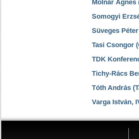
Molnár Ágnes (Á
Somogyi Erzsébe
Süveges Péter (
Tasi Csongor (C
TDK Konferen
Tichy-Rács Benc
Tóth András (Tat
Varga István, IV