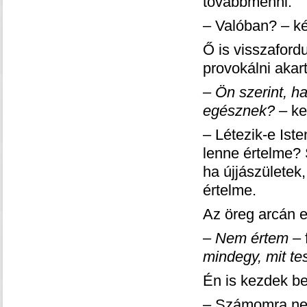
továbbmenni.
– Valóban? – ké
Ő is visszaford
provokálni akar
– Ön szerint, ha
egésznek?
– ke
– Létezik-e Ist
lenne értelme? 
ha újjászületek
értelme.
Az öreg arcán e
– Nem értem –
mindegy, mit tes
Én is kezdek be
– Számomra nem