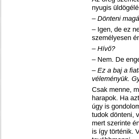
nyugis üldögélé
– Dönteni magáb
– Igen, de ez n
személyesen én 
– Hívő?
– Nem. De enge
– Ez a baj a fi
véleményük. Gy
Csak menne, mer
harapok. Ha az
úgy is gondolo
tudok dönteni, 
mert szerinte é
is így történik