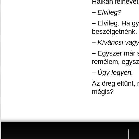
Halkan felnevete
– Elvileg?
– Elvileg. Ha gy
beszélgetnénk.
– Kíváncsi vagy
– Egyszer már s
remélem, egyszer
– Úgy legyen.
Az öreg eltűnt, 
mégis?