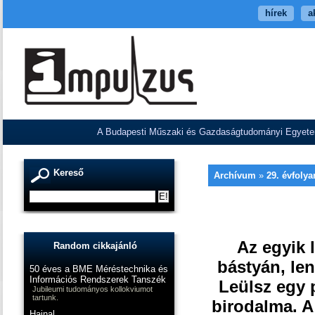
hírek
a
A Budapesti Műszaki és Gazdaságtudományi Egyetem V
Kereső
Archívum
»
29. évfoly
Az egyik 
Random cikkajánló
bástyán, len
50 éves a BME Méréstechnika és
Információs Rendszerek Tanszék
Leülsz egy 
Jubileumi tudományos kollokviumot
tartunk.
birodalma. A
Hajnal