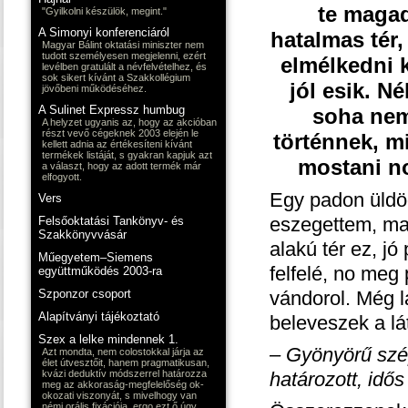
te magad
"Gyilkolni készülök, megint."
A Simonyi konferenciáról
hatalmas tér,
Magyar Bálint oktatási miniszter nem
tudott személyesen megjelenni, ezért
elmélkedni k
levélben gratulált a névfelvételhez, és
sok sikert kívánt a Szakkollégium
jól esik. N
jövőbeni működéséhez.
A Sulinet Expressz humbug
soha nem
A helyzet ugyanis az, hogy az akcióban
részt vevő cégeknek 2003 elején le
történnek, m
kellett adnia az értékesíteni kívánt
termékek listáját, s gyakran kapjuk azt
mostani no
a választ, hogy az adott termék már
elfogyott.
Egy padon üldög
Vers
eszegettem, maj
Felsőoktatási Tankönyv- és
Szakkönyvvásár
alakú tér ez, j
Műegyetem–Siemens
felfelé, no meg 
együttműködés 2003-ra
Szponzor csoport
vándorol. Még l
Alapítványi tájékoztató
beleveszek a lá
Szex a lelke mindennek 1.
– Gyönyörű szé
Azt mondta, nem colostokkal járja az
élet útvesztőit, hanem pragmatikusan,
kvázi deduktív módszerrel határozza
határozott, idős
meg az akkoraság-megfelelőség ok-
okozati viszonyát, s mivelhogy van
némi orális fixációja, ergo ezt ő úgy