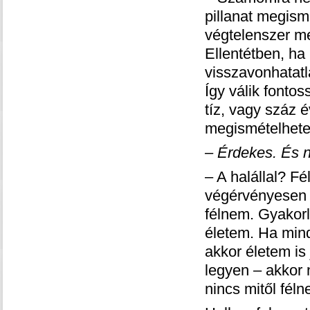
pillanat megism
végtelenszer m
Ellentétben, h
visszavonhatatl
Így válik fontos
tíz, vagy száz 
megismételhetet
– Érdekes. És n
– A halállal? F
végérvényesen e
félnem. Gyakorla
életem. Ha mind
akkor életem is 
legyen – akkor 
nincs mitől féln