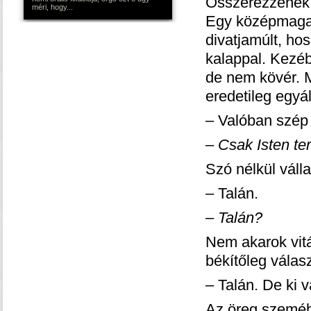
Összerezzenek,
méri, hogy...
Egy középmagas
divatjamúlt, hos
kalappal. Kezéb
de nem kövér. M
eredetileg egyá
– Valóban szép 
– Csak Isten te
Szó nélkül váll
– Talán.
– Talán?
Nem akarok vit
békítőleg válas
– Talán. De ki 
Az öreg szeméb