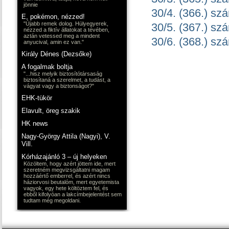
jönnie
30/4. (366.) sz
E, pokémon, nézzed!
"Újabb remek dolog. Hülyegyerek,
30/5. (367.) sz
nézzed a fiktív állatokat a tévében,
aztán vetessed meg a mindent
30/6. (368.) sz
anyucival, amin ez van."
Király Dénes (Dezsőke)
A fogalmak boltja
"...hisz melyik biztosítótársaság
biztosítaná a szerelmet, a tudást, a
vágyat vagy a biztonságot?"
EHK-tükör
Elavult, öreg szakik
HK news
Nagy-György Attila (Nagyi), V.
Vill.
Kórházajánló 3 – új helyeken
Közöltem, hogy azért jöttem ide, mert
szeretném megvizsgáltatni magam
hozzáértő emberrel, és azért nincs
háziorvosi beutalóm, mert egyetemista
vagyok, egy hete költöztem fel, és
ebből kifolyóan a lakcímbejelentést sem
tudtam még megoldani.