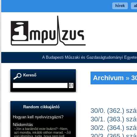
hírek
a
A Budapesti Műszaki és Gazdaságtudományi Egyetem V
Kereső
Archívum
»
3
Random cikkajánló
30/0. (362.) sz
Hogyan kell nyelvvizsgázni?
30/1. (363.) sz
Nőidomítás
30/2. (364.) sz
–Jön a barátnőd este bulizni? –Nem,
azt mondta, inkább otthon marad. –Jól
30/3. (365.) sz
van idomítva, tudja, hova nem kell