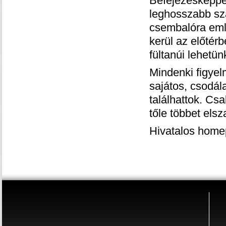
Befejezésképpe
leghosszabb sz
csembalóra emlé
kerül az előtérb
fültanúi lehetü
Mindenki figyel
sajátos, csodál
találhattok. Cs
tőle többet elsz
Hivatalos hom