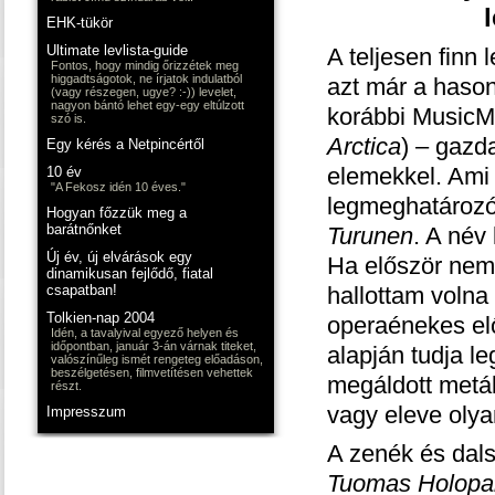
EHK-tükör
Ultimate levlista-guide
A teljesen finn
Fontos, hogy mindig őrizzétek meg
higgadtságotok, ne írjatok indulatból
azt már a hason
(vagy részegen, ugye? :-)) levelet,
nagyon bántó lehet egy-egy eltúlzott
korábbi Music
szó is.
Arctica
) – gazd
Egy kérés a Netpincértől
elemekkel. Ami 
10 év
"A Fekosz idén 10 éves."
legmeghatározó
Hogyan főzzük meg a
barátnőnket
Turunen
. A név
Új év, új elvárások egy
Ha először nem 
dinamikusan fejlődő, fiatal
csapatban!
hallottam volna
Tolkien-nap 2004
operaénekes el
Idén, a tavalyival egyező helyen és
időpontban, január 3-án várnak titeket,
alapján tudja l
valószínűleg ismét rengeteg előadáson,
beszélgetésen, filmvetítésen vehettek
megáldott metá
részt.
vagy eleve olyan
Impresszum
A zenék és dals
Tuomas Holopa