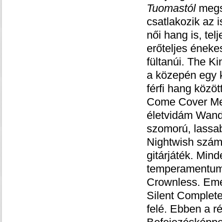
Tuomastól
megsz
csatlakozik az 
női hang is, te
erőteljes éneke
fültanúi. The K
a közepén egy k
férfi hang közöt
Come Cover Me,
életvidám Wande
szomorú, lassab
Nightwish szám 
gitárjáték. Min
temperamentumú,
Crownless. Eme
Silent Complet
felé. Ebben a 