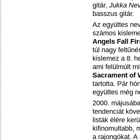
gitár,
Jukka Nev
basszus gitár.
Az együttes ne
számos kisleme
Angels Fall Fir
túl nagy feltűné
kislemez a 8. h
ami felülmúlt m
Sacrament of 
tartotta. Pár h
együttes még ne
2000. májusába
tendenciát köve
listák élére ke
kifinomultabb,
a rajongókat. A 