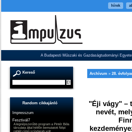
hírek
a
A Budapesti Műszaki és Gazdaságtudományi Egyetem V
Kereső
Archívum
»
28. évfoly
"Éji vágy" –
Random cikkajánló
nevét, mel
Impresszum
Fin
Fesztivál7
A legnépszerűbb program a Pintér Béla
kezdeményez
társulata által hétfőn bemutatott Népi
rablét című színdarab volt.