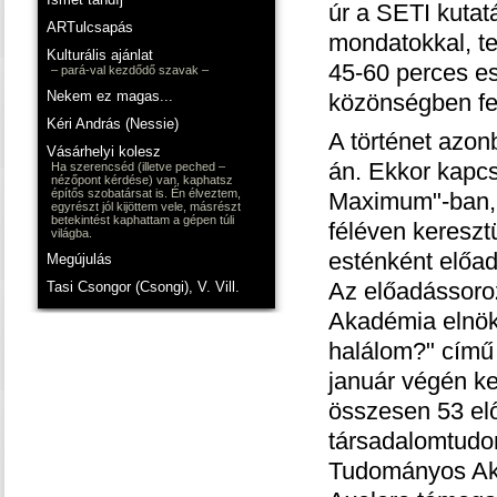
úr a SETI kutatá
ARTulcsapás
mondatokkal, te
Kulturális ajánlat
45-60 perces es
– pará-val kezdődő szavak –
Nekem ez magas...
közönségben fe
Kéri András (Nessie)
A történet azo
Vásárhelyi kolesz
án. Ekkor kapcs
Ha szerencséd (illetve peched –
nézőpont kérdése) van, kaphatsz
építős szobatársat is. Én élveztem,
Maximum"-ban, 
egyrészt jól kijöttem vele, másrészt
betekintést kaphattam a gépen túli
féléven kereszt
világba.
esténként előa
Megújulás
Az előadássoro
Tasi Csongor (Csongi), V. Vill.
Akadémia elnöke
halálom?" című 
január végén k
összesen 53 elő
társadalomtudo
Tudományos Ak