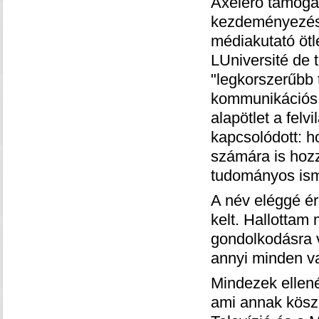
Axelero támogat
kezdeményezése
médiakutató öt
LUniversité de 
"legkorszerűbb 
kommunikációs 
alapötlet a fel
kapcsolódott: h
számára is hoz
tudományos isme
A név eléggé é
kelt. Hallottam
gondolkodásra v
annyi minden v
Mindezek ellen
ami annak köszö