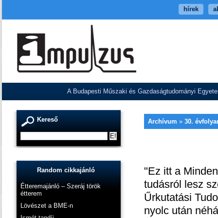
hírek
a
A Budapesti Műszaki és Gazdaságtudományi Egyetem V
Kereső
Archívum
»
30. évfoly
"Ez itt a Mind
Random cikkajánló
tudásról lesz s
Étteremajánló – Szeráj török
étterem
Űrkutatási Tudo
Lövészet a BME-n
nyolc után néhá
Ismét tandíj