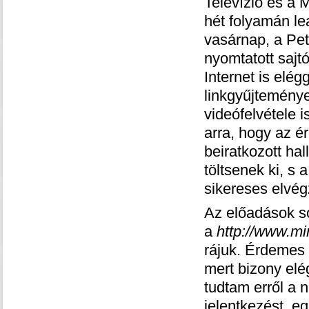
Televízió és a 
hét folyamán l
vasárnap, a Pet
nyomtatott sajt
Internet is elég
linkgyűjteménye
videófelvétele i
arra, hogy az é
beiratkozott ha
töltsenek ki, s
sikereses elvég
Az előadások so
a
http://www.m
rájuk. Érdemes 
mert bizony el
tudtam erről a 
jelentkezést, e