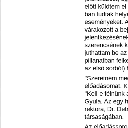
előtt küldtem el
ban tudtak helye
eseményeket. A
várakozott a be
jelentkezésének
szerencsének k
juthattam be az
pillanatban felk
az első sorból)
"Szeretném megk
előadásomat. Kö
"Kell-e félnünk
Gyula. Az egy h
rektora, Dr. Det
társaságában.
Az előadássoroza