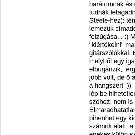
barátomnak és 
tudnák letagadn
Steele-hez): té
lemezük címadó 
felzúgása... :)
"kiértékelni" ma
gitárszólókkal.
melyből egy iga
elburjánzik, fe
jobb volt, de ő
a hangszert :)),
lép be hihetetle
szóhoz, nem is 
Elmaradhatatlan
pihenhet egy kic
számok alatt, a
énekes külön sz