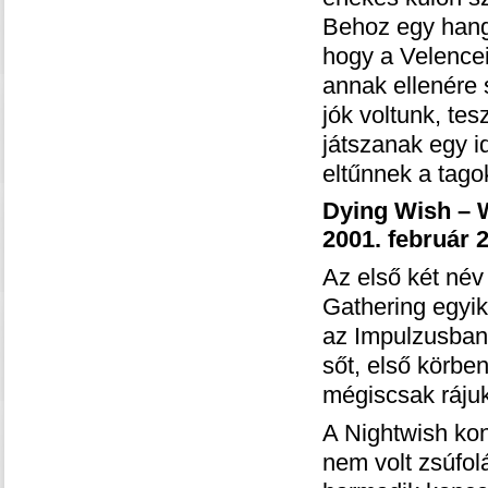
Behoz egy hange
hogy a Velencei
annak ellenére s
jók voltunk, tes
játszanak egy i
eltűnnek a tago
Dying Wish – 
2001. február 2
Az első két né
Gathering egyik
az Impulzusban,
sőt, első körbe
mégiscsak rájuk
A Nightwish kon
nem volt zsúfol