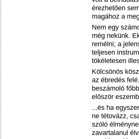
érezhetően semm
magához a mege
Nem egy számot 
még nekünk. Ek
remélni; a jel
teljesen instru
tökéletesen ill
Kölcsönös kösz
az ébredés felé
beszámoló főbb 
először eszembe
...és ha egysze
ne tétovázz, csa
szóló élménynek
zavartalanul él