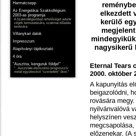
Harmatcsepp
reményben
Az Energetikai Szakkollégium
elkezdett 
2003-as programja
A Szakkollégiumban lehetőséget adunk
kerülő eg
cégek bemutatására, szakmai előadás
tartására.
megjelent
Villanykari dalok
mindegyikük 
Impresszum
nagysikerű 
Alapítványi tájékoztató
4 óra
"Ausztria, kenguruk földje!"
Eternal Tears 
"...Ausztrália elsőszámú progresszív
metál együttesévé "szentelték" őket."
2000. október 
A kapunyitás elő
beigazolódni, h
rovására megy. 
nyilvánvalóvá v
helyszínen vesz
megcsapolása, h
előzenekar. (A 