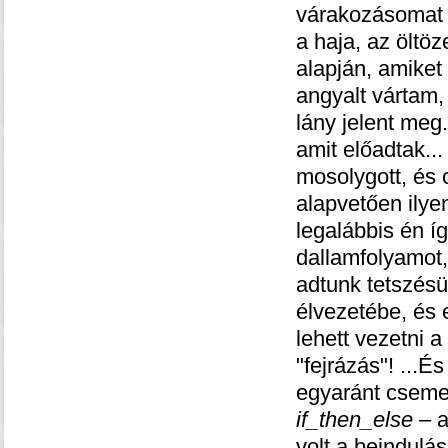
várakozásomat f
a haja, az öltöz
alapján, amiket
angyalt vártam, 
lány jelent meg
amit előadtak...
mosolygott, és 
alapvetően ilye
legalábbis én íg
dallamfolyamot,
adtunk tetszés
élvezetébe, és e
lehett vezetni a
"fejrázás"! ...É
egyaránt csemeg
if_then_else –
a
volt a beindulás