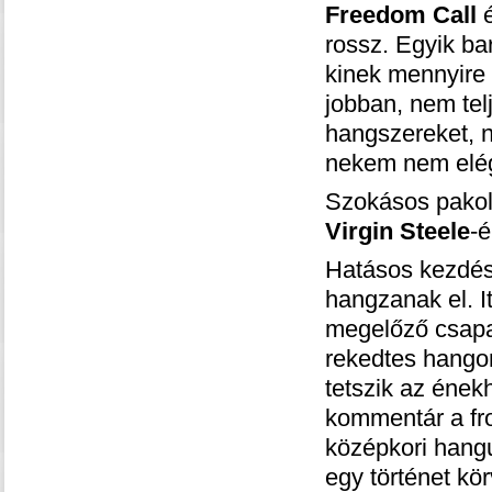
Freedom Call
é
rossz. Egyik ba
kinek mennyire 
jobban, nem tel
hangszereket, n
nekem nem elég 
Szokásos pakolá
Virgin Steele
-é
Hatásos kezdés,
hangzanak el. I
megelőző csapat
rekedtes hangon
tetszik az ének
kommentár a fr
középkori hangu
egy történet kö