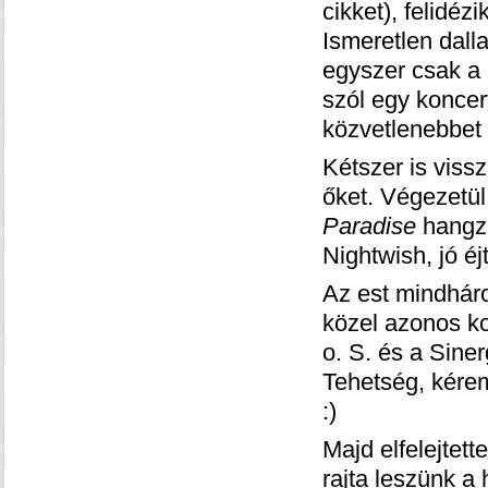
cikket), felidéz
Ismeretlen dall
egyszer csak a 
szól egy koncert
közvetlenebbet 
Kétszer is vissz
őket. Végezetü
Paradise
hangzi
Nightwish, jó é
Az est mindháro
közel azonos ko
o. S. és a Sine
Tehetség, kérem
:)
Majd elfelejtet
rajta leszünk a