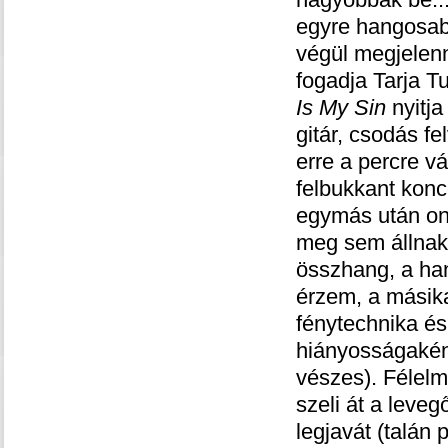
egyre hangosab
végül megjelen
fogadja Tarja Tu
Is My Sin
nyitja
gitár, csodás f
erre a percre v
felbukkant konc
egymás után ont
meg sem állnak.
összhang, a han
érzem, a másik
fénytechnika és
hiányosságaként
vészes). Félelm
szeli át a leveg
legjavát (talán