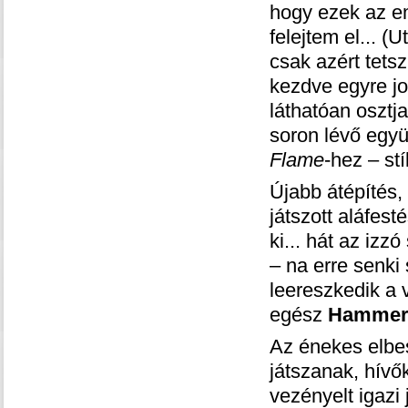
hogy ezek az e
felejtem el... (
csak azért tetsz
kezdve egyre j
láthatóan osztj
soron lévő együ
Flame
-hez – st
Újabb átépítés, 
játszott aláfes
ki... hát az izz
– na erre senki 
leereszkedik a v
egész
Hammer
Az énekes elbes
játszanak, hívők
vezényelt igazi