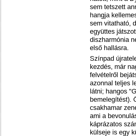
sem tetszett ann
hangja kellemes
sem vitatható, 
együttes játszot
diszharmónia n
első hallásra.
Színpad újratele
kezdés, már nag
felvételről bej
azonnal teljes l
látni; hangos "
bemelegítést). 
csakhamar zenéb
ami a bevonulás
káprázatos szá
külseje is egy 