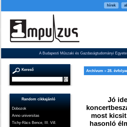
hírek
a
A Budapesti Műszaki és Gazdaságtudományi Egyetem V
Kereső
Archívum
»
28. évfoly
Jó id
Random cikkajánló
koncertbeszá
Dobozok
most kicsit
Anno universitas
hasonló élm
Tichy-Rács Bence, III. Vill.