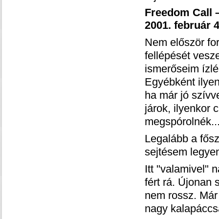
Freedom Call –
2001. február 4
Nem először for
fellépését vesz
ismerőseim ízl
Egyébként ilyen
ha már jó szívv
járok, ilyenkor
megspórolnék...
Legalább a fősz
sejtésem legyen
Itt "valamivel" 
fért rá. Újonan 
nem rossz. Már 
nagy kalapáccsa