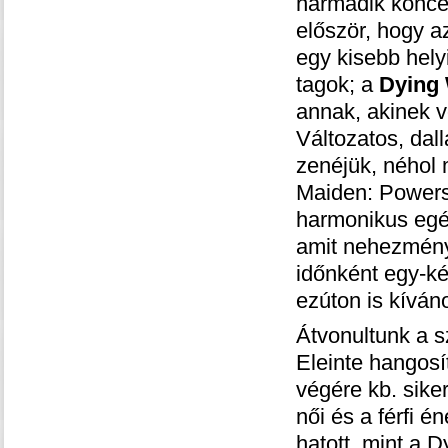
harmadik koncert
először, hogy a
egy kisebb hely
tagok; a
Dying
annak, akinek v
Változatos, dal
zenéjük, néhol 
Maiden: Powers
harmonikus egés
amit nehezménye
időnként egy-ké
ezúton is kíváno
Átvonultunk a s
Eleinte hangosí
végére kb. sike
női és a férfi 
hatott, mint a 