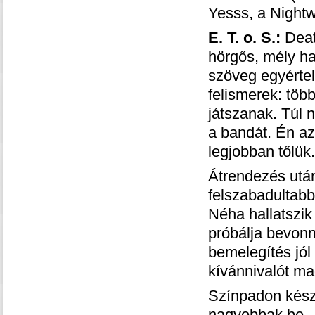
Yesss, a Nightwi
E. T. o. S.:
Deat
hörgős, mély ha
szöveg egyértel
felismerek: töb
játszanak. Túl 
a bandát. Én az
legjobban tőlük.
Átrendezés utá
felszabadultabb
Néha hallatszik
próbálja bevonn
bemelegítés jól
kívánnivalót ma
Színpadon kész
nagyobbak be..