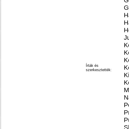
G
G
H
H
H
J
K
K
K
Írták és
K
szerkesztették:
K
K
M
N
P
P
P
S