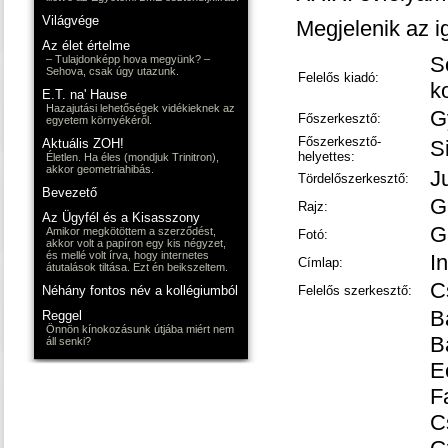
Világvége
Megjelenik az 
Az élet értelme
S
– Tulajdonképp hova megyünk? –
Sehova, csak úgy utazunk.
Felelős kiadó:
k
E.T. na' Hause
Hazajutási lehetőségek vidékieknek az
G
Főszerkesztő:
egyetem környékéről.
Főszerkesztő-
Aktuális ZOH!
S
helyettes:
Életlen. Ha éles (mondjuk Trinitron),
akkor geometriahibás.
J
Tördelőszerkesztő:
Bevezető
G
Rajz:
Az Ügyfél és a Kisasszony
G
Amikor megkötöttem a szerződést,
Fotó:
akkor volt a papíron egy kis négyzet,
és mellé volt írva, hogy internetes
I
Címlap:
átutalások tiltása. Ezt én beikszeltem.
C
Néhány fontos név a kollégiumból
Felelős szerkesztő:
B
Reggel
Önnön kínokozásunk útjába miért nem
B
áll senki?
E
F
C