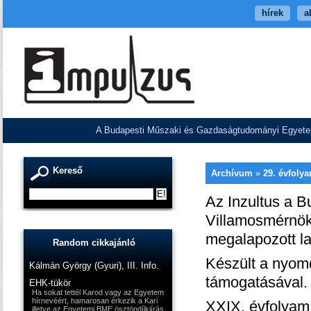
hírek
a
A Budapesti Műszaki és Gazdaságtudományi Egyetem V
Kereső
Archívum
»
29. évfoly
Az Inzultus a 
Villamosmérnöki
megalapozott la
Random cikkajánló
Készült a nyom
Kálmán György (Gyuri), III. Info.
támogatásával.
EHK-tükör
Ha sokat tettél Karod vagy az Egyetem
hírnevéért, hamarosan érkezik a Kari
XXIX. évfolyam
illetve az Egyetemi BME ösztöndíjkiírás.