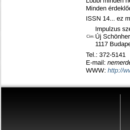
Lobbi minden hé
Minden érdeklő
ISSN 14... ez m
Impulzus sz
Új Schönher
Cím:
1117 Budapes
Tel.: 372-5141
E-mail:
nemerde
WWW:
http://