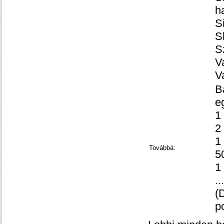
h
S
S
S
V
V
B
e
1
2
1
Továbbá:
5
1
.
(
po