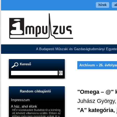
hírek
a
A Budapesti Műszaki és Gazdaságtudományi Egyetem V
Kereső
Archívum
»
26. évfoly
"Omega – @" ka
Random cikkajánló
Juhász György, 
Impresszum
A ház, ahol élünk
"A" kategória,
HÉV közlekedett Budafokról a körtérig,
ott lehetett villamosra szállni. Ebben az
időben még igen mostohák voltak itt a