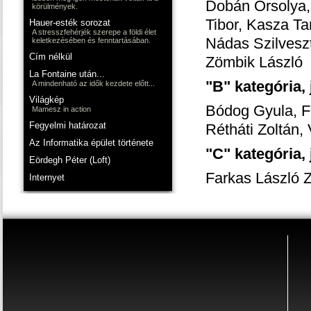
Dobán Orsolya, 
körülmények.
Tibor, Kasza Ta
Hauer-esték sorozat
A stresszfehérjék szerepe a földi élet
Nádas Szilveszt
keletkezésében és fenntartásában.
Cím nélkül
Zömbik László
La Fontaine után...
"B" kategória,
A mindenható az idők kezdete előtt...
Világkép
Bódog Gyula, F
Mamesz in action
Fegyelmi határozat
Rétháti Zoltán,
Az Informatika épület története
"C" kategória,
Eördegh Péter (Loft)
Farkas László 
Internyet