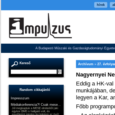
hírek
a
A Budapesti Műszaki és Gazdaságtudományi Egyetem V
Kereső
Archívum
»
27. évfoly
Nagyernyei Neme
Eddig a HK-val
munkájában, de 
Random cikkajánló
legyen a Kar, a
Impresszum
Médiakonferencia?! Csak mese...
Főbb programpo
Jól megkaptuk a MESE elnökétől (aki
egykor BME-s hallgató volt, és
egyébként minden tiszteletem az övé),