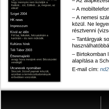
– Az alapkézésb
hogy mennyire nem tiszteljük a
Katikát... izé, Editkét... ja, megvan, az
– A mobiltelefo
etikát!
Sziget 2004
– A nemesi szár
HK news
közül. Ne legy
Impresszum
résztvenni (vizs
Kívül az időn
Fél hat, felkelek, felcsatolnám a
– Tantárgyak so
karórám – és nem működik.
Kultúros hírek
használhatóbbá 
Téli Tábor 2003
– Birtokomban le
Étteremajánló
alapítása a Sch
avagy hova menjünk enni: Bécsiszelet
vendéglő
Utcanevek nyomában
E-mail cím:
nd2
Stoczek József papnak készült,
azonban a természettudományok
erősebben vonzották.