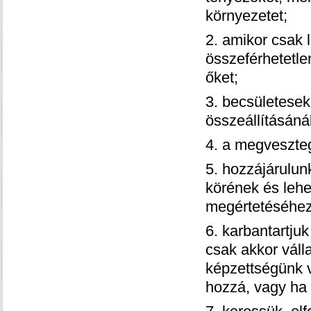
környezetet;
2. amikor csak l
összeférhetetle
őket;
3. becsületesek
összeállításáná
4. a megveszteg
5. hozzájárulun
körének és leh
megértetéséhez
6. karbantartju
csak akkor vál
képzettségünk v
hozzá, vagy ha 