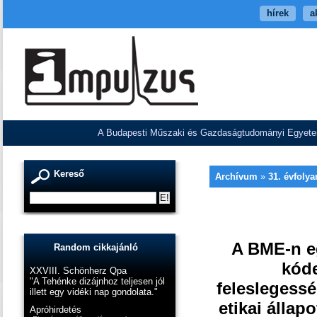
hírek
a
A Budapesti Műszaki és Gazdaságtudományi Egyetem V
Kereső
Archívum
»
31. évfoly
A BME-n eg
Random cikkajánló
kóde
XXVIII. Schönherz Qpa
"A Tehénke dizájnhoz teljesen jól
feleslegess
illett egy vidéki nap gondolata."
etikai állap
Apróhirdetés