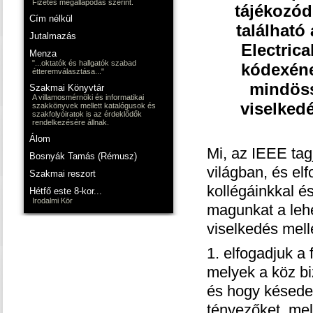
Fizetés megállapodás szerint.
tájékozód
Cím nélkül
található
Jutalmazás
Electrica
Menza
"...oktatók és hallgatók szabad
kódexéne
étteremválasztása..."
mindöss
Szakmai Könyvtár
A villamosmérnöki és informatikai
viselkedé
szakkönyvek mellett katalógusok és
szakfolyóiratok is az érdeklődők
rendelkezésére állnak.
Álom
Mi, az IEEE tag
Bosnyák Tamás (Rémusz)
világban, és e
Szakmai reszort
kollégáinkkal 
Hétfő este 8-kor...
Irodalmi Kör
magunkat a leh
viselkedés mell
1. elfogadjuk a
melyek a köz bi
és hogy késede
tényezőket, mel