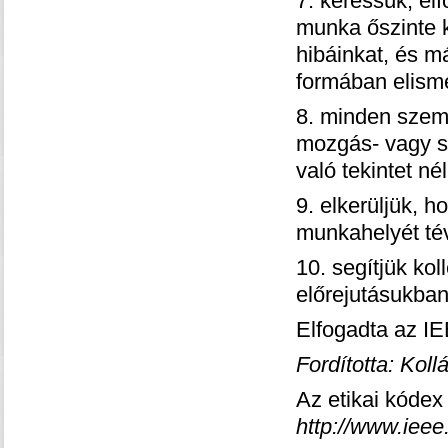
7. keressük, el
munka őszinte kr
hibáinkat, és 
formában elisme
8. minden szemé
mozgás- vagy sz
való tekintet nél
9. elkerüljük, h
munkahelyét tév
10. segítjük ko
előrejutásukban
Elfogadta az I
Fordította: Koll
Az etikai kódex
http://www.ieee