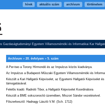
hírek
aktuális szám
archívum
történelem
s Gazdaságtudományi Egyetem Villamosmérnöki és Informatikai Kar Hallgató
Archívum
»
20. évfolyam
»
5. szám
A Per-two a Torony Hírmondó és az Impulzus közös kiadványa.
Az Impulzus a Budapesti Műszaki Egyetem Villamosmérnöki és Informatik
Készült a Kari Hallgatói Képviselet, az Egyetemi Hallgatói Képviselet é
támogatásával.
Felelős kiadó: Radnóti Tibor, a Hallgatói Képviselet Koordinátora
Készült a BME sokszorosító üzemében, Miszori Sándor vezetésével.
Főszerkesztő: Hadnagy László V.M. (Sch. 1712)