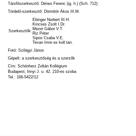
Társfőszerkesztő: Dénes Ferenc (ig. h.) (Sch. 712)
Tördelő-szerkesztő: Dömötör Ákos III.M.
Ebinger Norbert III.H.
Kincses Zsolt I.Dr.
Mezei Gábor V.T.
Szerkesztők:
Riz Péter
Sipos Csaba V.E.
Tevan Imre ex koll.tan.
Fotó: Szilágyi János
Gépelt: a szerkesztőség és a szerzők
Cím: Schönherz Zoltán Kollégium
Budapest, Irinyi J. u. 42. 210-es szoba
Tel.: 166-5422/12