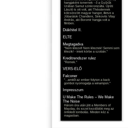
hangjaként ismernek - ő a Gyűrűk
Urában Samut szinkronizálta. Újréti
László is ott volt, aki Théodennek
kölcsönzött magyar hangot, illetve a
Jóbarátok Chandlere, Sinkovits Vitay
András, aki Boromir hangja volt a
filmben.
Diákhitel II.
ELTE
Megtagadva
"Nem létezel! Nem léteztek! Semmi sem
létezik! - intett körbe a szobán."
Kreditrendszer rulez
"Remek."
VERS-ELŐ
Falconer
"...amitől az ember folyton a back
gombot nyomogatja a winampon."
Impresszum
U Make The Rules – We Make
The Noise
Három óra után jött a Members of
Mayday, és ezzel kezdődött meg az
önfeledt tombolás. Minden kéz a
magasban.