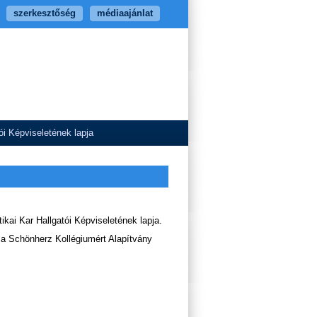
szerkesztőség
médiaajánlat
i Képviseletének lapja
ai Kar Hallgatói Képviseletének lapja.
s a Schönherz Kollégiumért Alapítvány