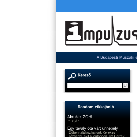
A Budapesti Műszaki é
Kereső
Random cikkajánló
Aktuális ZOH!
"Ez jó."
Egy tavaly óta várt ünnepély
Élőben találkozhattunk Kerekes
Józseffel, akit a legtöbben Jim Carrey