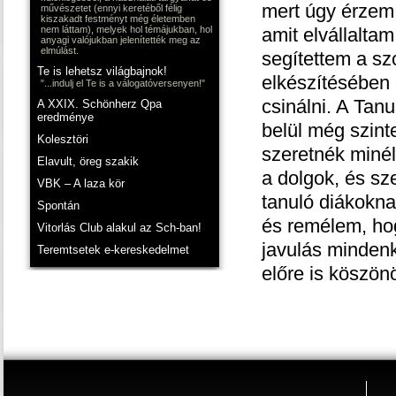
mert úgy érzem,
művészetet (ennyi keretéből félig
kiszakadt festményt még életemben
nem láttam), melyek hol témájukban, hol
amit elvállalta
anyagi valójukban jelenítették meg az
elmúlást.
segítettem a sz
Te is lehetsz világbajnok!
elkészítésében 
"...indulj el Te is a válogatóversenyen!"
csinálni. A Tan
A XXIX. Schönherz Qpa
eredménye
belül még szint
Kolesztöri
szeretnék minél
Elavult, öreg szakik
a dolgok, és sz
VBK – A laza kör
tanuló diákokna
Spontán
és remélem, hog
Vitorlás Club alakul az Sch-ban!
javulás mindenk
Teremtsetek e-kereskedelmet
előre is köszön