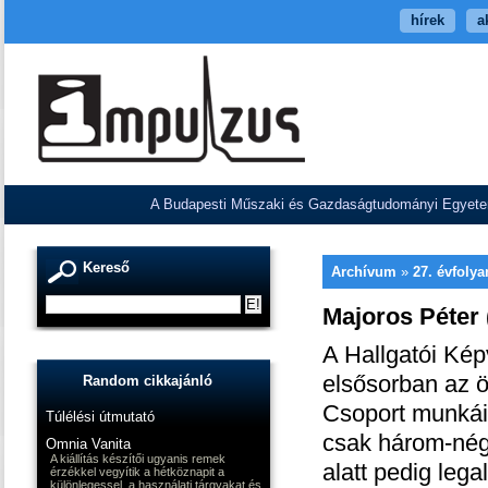
hírek
a
A Budapesti Műszaki és Gazdaságtudományi Egyetem V
Kereső
Archívum
»
27. évfoly
Majoros Péter 
A Hallgatói Kép
elsősorban az ö
Random cikkajánló
Csoport munkáiv
Túlélési útmutató
csak három-négy
Omnia Vanita
A kiállítás készítői ugyanis remek
alatt pedig leg
érzékkel vegyítik a hétköznapit a
különlegessel, a használati tárgyakat és