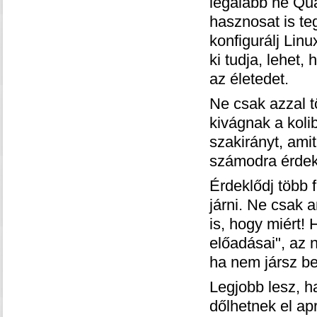
legalább ne Qua
hasznosat is teg
konfigurálj Linu
ki tudja, lehet,
az életedet.
Ne csak azzal 
kivágnak a koli
szakirányt, amit
számodra érdekt
Érdeklődj több 
járni. Ne csak 
is, hogy miért! 
előadásai", az 
ha nem jársz be
Legjobb lesz, 
dőlhetnek el ap