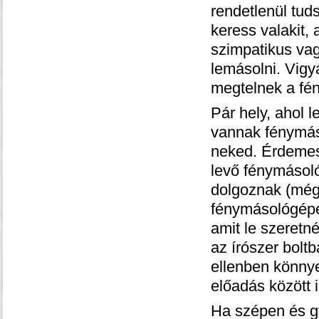
rendetlenül tuds
keress valakit,
szimpatikus vag
lemásolni. Vigy
megtelnek a fén
Pár hely, ahol 
vannak fénymáso
neked. Érdemes
levő fénymásoló
dolgoznak (még 
fénymásológépek
amit le szeretn
az írószer bolt
ellenben könnye
előadás között i
Ha szépen és g