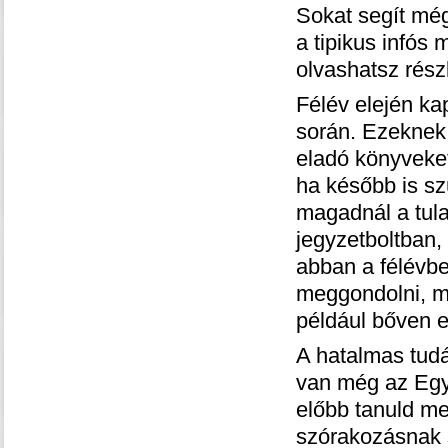
Sokat segít mé
a tipikus infós
olvashatsz rész
Félév elején ka
során. Ezeknek
eladó könyveket,
ha később is s
magadnál a tula
jegyzetboltban,
abban a félévbe
meggondolni, me
például bőven el
A hatalmas tudá
van még az Egy
előbb tanuld me
szórakozásnak s