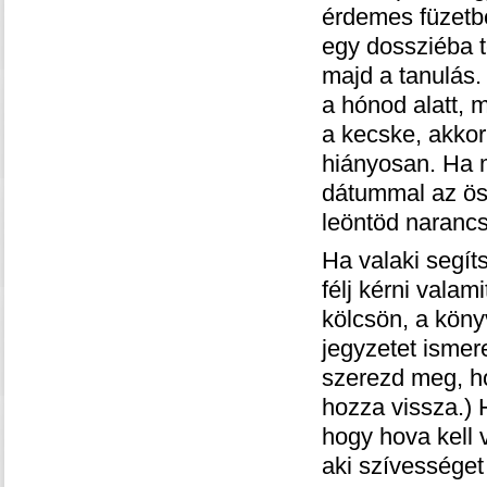
érdemes füzetbe
egy dossziéba 
majd a tanulás.
a hónod alatt, 
a kecske, akkor
hiányosan. Ha m
dátummal az öss
leöntöd narancsl
Ha valaki segít
félj kérni valam
kölcsön, a köny
jegyzetet ismer
szerezd meg, h
hozza vissza.) H
hogy hova kell 
aki szívességet 