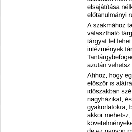
elsajátítása né
előtanulmányi r
A szakmához ta
választható tár
tárgyat fel lehe
intézmények tár
Tantárgybefogad
azután vehetsz f
Ahhoz, hogy egy
először is aláír
időszakban szép
nagyházikat, és
gyakorlatokra, 
akkor mehetsz, 
követelményeke
de ez nagyon m