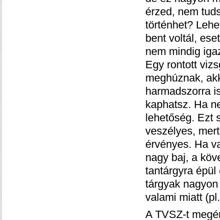
érzed, nem tuds
történhet? Lehe
bent voltál, ese
nem mindig iga
Egy rontott viz
meghúznak, akk
harmadszorra is
kaphatsz. Ha nem
lehetőség. Ezt 
veszélyes, mert 
érvényes. Ha v
nagy baj, a köve
tantárgyra épül 
tárgyak nagyon 
valami miatt (pl
A TVSZ-t megéri