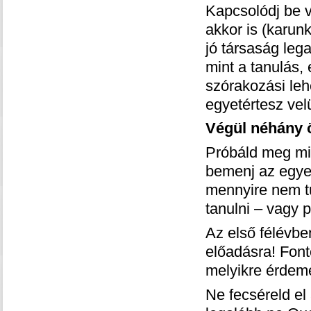
Kapcsolódj be v
akkor is (karunk
jó társaság leg
mint a tanulás,
szórakozási leh
egyetértesz vel
Végül néhány ö
Próbáld meg min
bemenj az egye
mennyire nem t
tanulni – vagy p
Az első félévben
előadásra! Font
melyikre érdeme
Ne fecséreld el