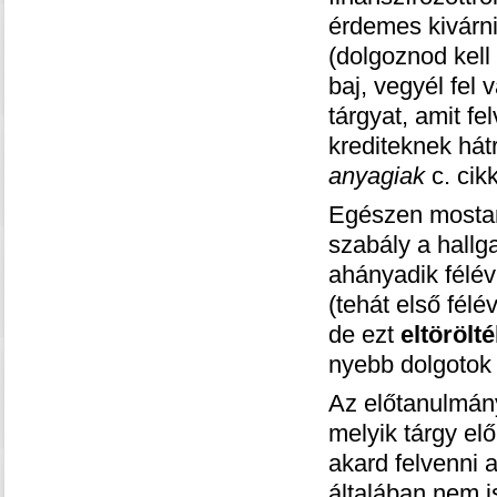
érdemes kivárn
(dolgoznod kell
baj, vegyél fel 
tárgyat, amit fe
krediteknek há
anyagiak
c. cikk
Egészen mostaná
szabály a hallg
ahányadik félév 
(tehát első fél
de ezt
eltörölt
nyebb dolgotok 
Az előtanulmány
melyik tárgy el
akard felvenni a
általában nem i