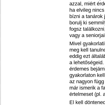
azzal, miért ér
ha elvileg nincs
bízni a tanárok
borulj ki semmi
fogsz találkozn
vagy a seniorja
Mivel gyakorlat
meg kell tanuln
eddig ezt által
a lehetőségeid
érdemes bejárni
gyakorlaton ke
az nagyon függ 
már ismerik a fa
értelmeset (pl. a
El kell döntene