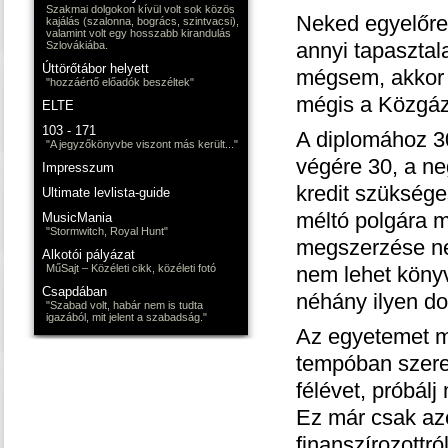
Szakmai dolgokon kívül volt sok közös
Neked egyelőre a
kajálás (szalonna, bogrács, szintvacsi),
valamint volt egy hosszabb kirandulás
annyi tapasztal
Szlovákiába.
Úttörőtábor helyett
mégsem, akkor 
"hozzáértő előadók beszéltek"
mégis a Közgáz
ELTE
103 - 171
A diplomához 30
"A jegyzőkönyvbe viszont más került..."
végére 30, a ne
Impresszum
kredit szüksége
Ultimate levlista-guide
méltó polgára 
MusicMania
"Stormwitch, Royal Hunt"
megszerzése ne
Alkotói pályázat
MűSajt – Közéleti cikk, közéleti fotó
nem lehet köny
Csapdában
néhány ilyen dol
"Szabad volt, habár nem is tudta
igazából, mit jelent a szabadság."
Az egyetemet ma
tempóban szeret
félévet, próbál
Ez már csak azé
finanszírozottr