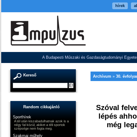
hírek
a
A Budapesti Műszaki és Gazdaságtudományi Egyetem V
Kereső
Archívum
»
30. évfoly
Szóval felv
Random cikkajánló
lépés ahho
Sporthírek
A tél után kiszabadulhatnak azok is a
még lega
négy fal közül, akiket a téli sportok
szépsége nem fogta meg.
Szakmai műhely