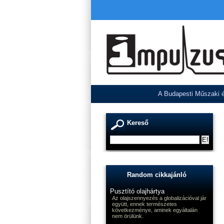
A Budapesti Műszaki é
Kereső
Random cikkajánló
Pusztító olajhártya
Az olajszennyezés a globalizációval jár
együtt, ennek természetes
következménye, aminek egyáltalán
nem örülünk.