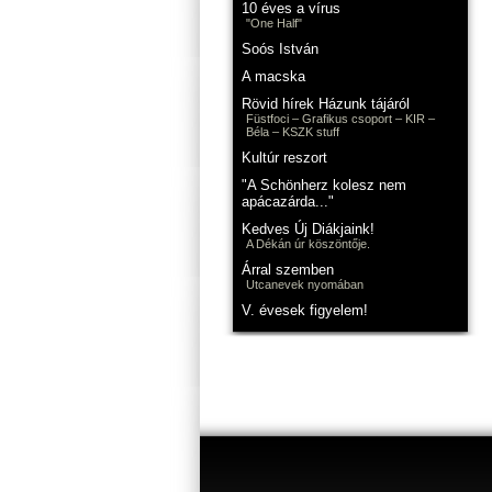
10 éves a vírus
"One Half"
Soós István
A macska
Rövid hírek Házunk tájáról
Füstfoci – Grafikus csoport – KIR –
Béla – KSZK stuff
Kultúr reszort
"A Schönherz kolesz nem
apácazárda..."
Kedves Új Diákjaink!
A Dékán úr köszöntője.
Árral szemben
Utcanevek nyomában
V. évesek figyelem!