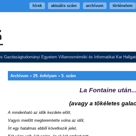
hírek
aktuális szám
archívum
történelem
s Gazdaságtudományi Egyetem Villamosmérnöki és Informatikai Kar Hallgató
Archívum
»
29. évfolyam
»
5. szám
La Fontaine után..
(avagy a tökéletes galac
A mindenható az idők kezdete előtt,
Vagyis mielőtt megteremtette volna az időt,
Írt egy hatalmas ebből következik jelet,