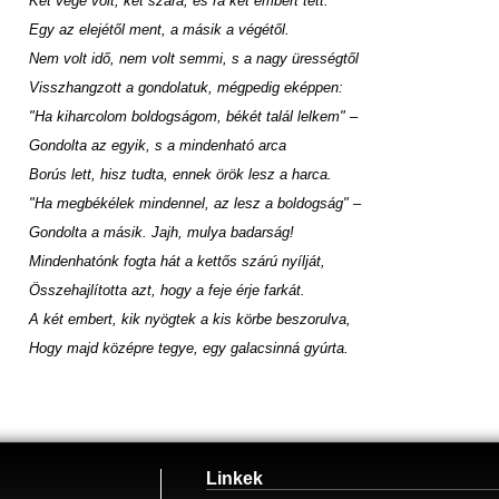
Két vége volt, két szára, és rá két embert tett.
Egy az elejétől ment, a másik a végétől.
Nem volt idő, nem volt semmi, s a nagy ürességtől
Visszhangzott a gondolatuk, mégpedig eképpen:
"Ha kiharcolom boldogságom, békét talál lelkem" –
Gondolta az egyik, s a mindenható arca
Borús lett, hisz tudta, ennek örök lesz a harca.
"Ha megbékélek mindennel, az lesz a boldogság" –
Gondolta a másik. Jajh, mulya badarság!
Mindenhatónk fogta hát a kettős szárú nyílját,
Összehajlította azt, hogy a feje érje farkát.
A két embert, kik nyögtek a kis körbe beszorulva,
Hogy majd középre tegye, egy galacsinná gyúrta.
Linkek