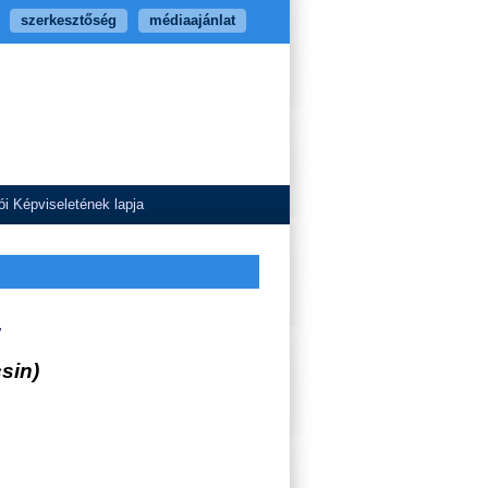
szerkesztőség
médiaajánlat
i Képviseletének lapja
.
sin)